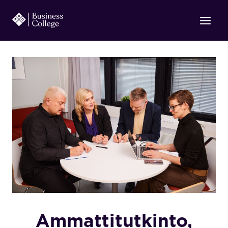
Siirry
sisältöön
Ammattitutkinto,