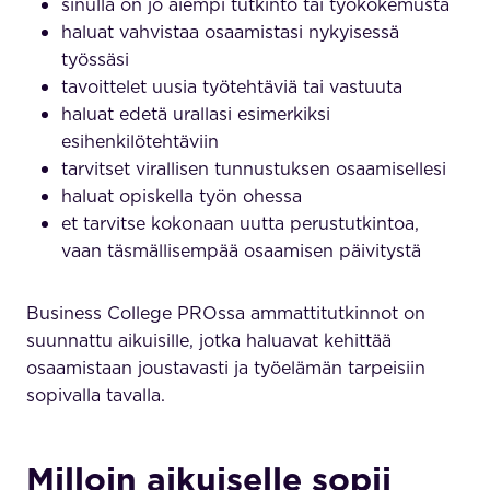
sinulla on jo aiempi tutkinto tai työkokemusta
haluat vahvistaa osaamistasi nykyisessä
työssäsi
tavoittelet uusia työtehtäviä tai vastuuta
haluat edetä urallasi esimerkiksi
esihenkilötehtäviin
tarvitset virallisen tunnustuksen osaamisellesi
haluat opiskella työn ohessa
et tarvitse kokonaan uutta perustutkintoa,
vaan täsmällisempää osaamisen päivitystä
Business College PROssa ammattitutkinnot on
suunnattu aikuisille, jotka haluavat kehittää
osaamistaan joustavasti ja työelämän tarpeisiin
sopivalla tavalla.
Milloin aikuiselle sopii