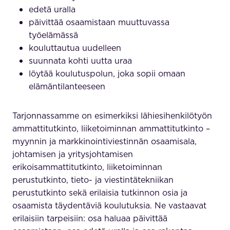
edetä uralla
päivittää osaamistaan muuttuvassa
työelämässä
kouluttautua uudelleen
suunnata kohti uutta uraa
löytää koulutuspolun, joka sopii omaan
elämäntilanteeseen
Tarjonnassamme on esimerkiksi lähiesihenkilötyön
ammattitutkinto, liiketoiminnan ammattitutkinto –
myynnin ja markkinointiviestinnän osaamisala,
johtamisen ja yritysjohtamisen
erikoisammattitutkinto, liiketoiminnan
perustutkinto, tieto- ja viestintätekniikan
perustutkinto sekä erilaisia tutkinnon osia ja
osaamista täydentäviä koulutuksia. Ne vastaavat
erilaisiin tarpeisiin: osa haluaa päivittää