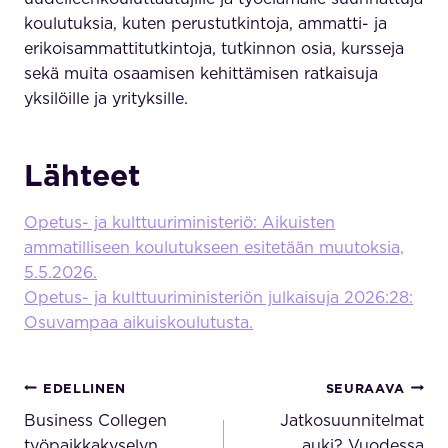
koulutuksia, kuten perustutkintoja, ammatti- ja
erikoisammattitutkintoja, tutkinnon osia, kursseja
sekä muita osaamisen kehittämisen ratkaisuja
yksilöille ja yrityksille.
Lähteet
Opetus- ja kulttuuriministeriö: Aikuisten
ammatilliseen koulutukseen esitetään muutoksia,
5.5.2026.
Opetus- ja kulttuuriministeriön julkaisuja 2026:28:
Osuvampaa aikuiskoulutusta.
Artikkelien
EDELLINEN
SEURAAVA
Business Collegen
Jatkosuunnitelmat
selaus
työpaikkakyselyn
auki? Vuodessa