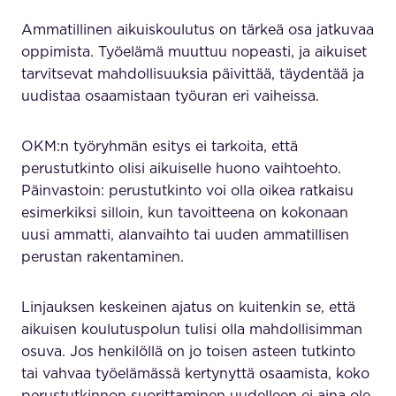
Ammatillinen aikuiskoulutus on tärkeä osa jatkuvaa
oppimista. Työelämä muuttuu nopeasti, ja aikuiset
tarvitsevat mahdollisuuksia päivittää, täydentää ja
uudistaa osaamistaan työuran eri vaiheissa.
OKM:n työryhmän esitys ei tarkoita, että
perustutkinto olisi aikuiselle huono vaihtoehto.
Päinvastoin: perustutkinto voi olla oikea ratkaisu
esimerkiksi silloin, kun tavoitteena on kokonaan
uusi ammatti, alanvaihto tai uuden ammatillisen
perustan rakentaminen.
Linjauksen keskeinen ajatus on kuitenkin se, että
aikuisen koulutuspolun tulisi olla mahdollisimman
osuva. Jos henkilöllä on jo toisen asteen tutkinto
tai vahvaa työelämässä kertynyttä osaamista, koko
perustutkinnon suorittaminen uudelleen ei aina ole