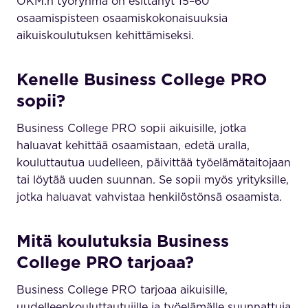
OKM:n työryhmä on esittänyt 15–60
osaamispisteen osaamiskokonaisuuksia
aikuiskoulutuksen kehittämiseksi.
Kenelle Business College PRO
sopii?
Business College PRO sopii aikuisille, jotka
haluavat kehittää osaamistaan, edetä uralla,
kouluttautua uudelleen, päivittää työelämätaitojaan
tai löytää uuden suunnan. Se sopii myös yrityksille,
jotka haluavat vahvistaa henkilöstönsä osaamista.
Mitä koulutuksia Business
College PRO tarjoaa?
Business College PRO tarjoaa aikuisille,
uudelleenkouluttautujille ja työelämälle suunnattuja