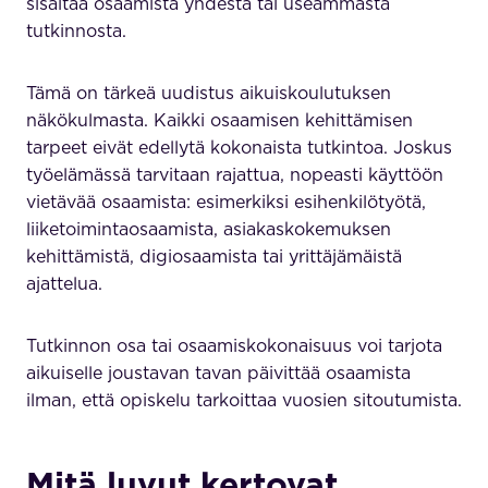
sisältää osaamista yhdestä tai useammasta
tutkinnosta.
Tämä on tärkeä uudistus aikuiskoulutuksen
näkökulmasta. Kaikki osaamisen kehittämisen
tarpeet eivät edellytä kokonaista tutkintoa. Joskus
työelämässä tarvitaan rajattua, nopeasti käyttöön
vietävää osaamista: esimerkiksi esihenkilötyötä,
liiketoimintaosaamista, asiakaskokemuksen
kehittämistä, digiosaamista tai yrittäjämäistä
ajattelua.
Tutkinnon osa tai osaamiskokonaisuus voi tarjota
aikuiselle joustavan tavan päivittää osaamista
ilman, että opiskelu tarkoittaa vuosien sitoutumista.
Mitä luvut kertovat