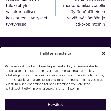
tulokset yli
merkonomiksi voi olla
valtakunnallisen
käytännönläheinen
keskiarvon – yritykset
väylä työelämään ja
tyytyväisiä
jatko-opintoihin
Hallitse evästeitä
Parhaan käyttökokemuksen tarjoamiseksi käytämme evästeiden
kaltaisia tekniikoita, joiden avulla voimme tallentaa ja/tai käyttää
laitetietoja. Suostumalla näihin tekniikoihin voimme käsitellä tietoja,
kuten selauskäyttäytymistä tai yksilöllisiä tunnuksia tällä sivustolla.
Osaamisen kehittäjille
Suostumuksen epääminen tai peruuttaminen voi vaikuttaa
Uudelleenkouluttautujille
haitallisesti tiettyihin ominaisuuksiin ja toimintoihin.
Yrityksille
Löydä koulutus
Hyväksy