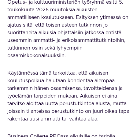
Opetus- ja kulttuuriministeriön työryhmä esitti 5.
toukokuuta 2026 muutoksia aikuisten
ammatilliseen koulutukseen. Esityksen ytimessä on
ajatus siitä, että toisen asteen tutkinnon jo
suorittaneita aikuisia ohjattaisiin jatkossa entistä
useammin ammatti- ja erikoisammattitutkintoihin,
tutkinnon osiin sekä lyhyempiin
osaamiskokonaisuuksiin.
Käytännössä tämä tarkoittaa, että aikuisen
koulutuspolkua halutaan kohdentaa aiempaa
tarkemmin hänen osaamisensa, tavoitteidensa ja
työelämän tarpeiden mukaan. Aikuisen ei aina
tarvitse aloittaa uutta perustutkintoa alusta, mutta
joissain tilanteissa perustutkinto on juuri oikea tapa
rakentaa uusi ammatti tai vaihtaa alaa.
Business College PROssa aikuisille on tarjolla