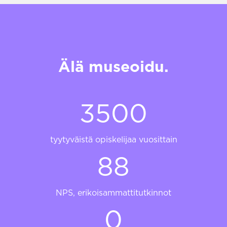
Älä museoidu.
3
3500
5
0
0
tyytyväistä opiskelijaa vuosittain
8
88
8
NPS, erikoisammattitutkinnot
3
0
5