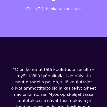
KV- ja TKI-hanketta vuosittain
”Olen kehunut tätä koulutusta kaikille –
myös täällä työpaikalla. Lähipäivistä
nautin todella paljon, sillä kouluttajat
olivat ammattitaitoisia ja käsitellyt aiheet
mielenkiintoisia. Myös opiskelijat tässä
koulutuksessa olivat tosi mukavia ja
heidän kanssaan käydyt keskustelut