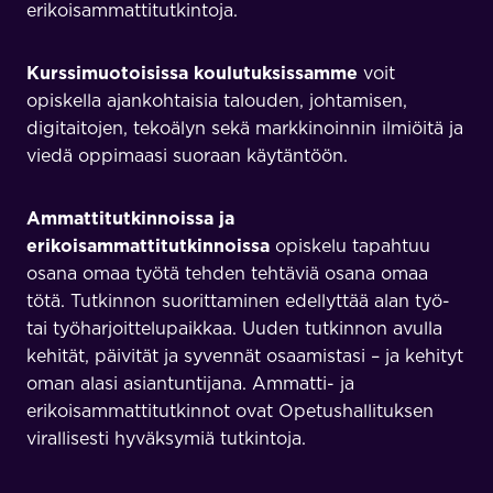
erikoisammattitutkintoja.
Kurssimuotoisissa koulutuksissamme
voit
opiskella ajankohtaisia talouden, johtamisen,
digitaitojen, tekoälyn sekä markkinoinnin ilmiöitä ja
viedä oppimaasi suoraan käytäntöön.
Ammattitutkinnoissa ja
erikoisammattitutkinnoissa
opiskelu tapahtuu
osana omaa työtä tehden tehtäviä osana omaa
tötä. Tutkinnon suorittaminen edellyttää alan työ-
tai työharjoittelupaikkaa. Uuden tutkinnon avulla
kehität, päivität ja syvennät osaamistasi – ja kehityt
oman alasi asiantuntijana. Ammatti- ja
erikoisammattitutkinnot ovat Opetushallituksen
virallisesti hyväksymiä tutkintoja.