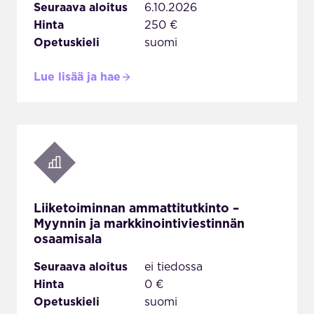
Seuraava aloitus
6.10.2026
Hinta
250 €
Opetuskieli
suomi
Lue lisää ja hae
Liiketoiminnan ammattitutkinto –
Myynnin ja markkinointiviestinnän
osaamisala
Seuraava aloitus
ei tiedossa
Hinta
0 €
Opetuskieli
suomi